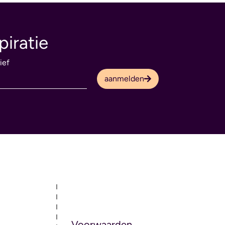
piratie
ief
aanmelden
Voorwaarden