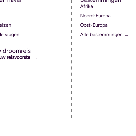
Afrika
n
Noord-Europa
eizen
Oost-Europa
de vragen
Alle bestemmingen →
w droomreis
uw reisvoorstel →