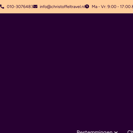
010-3076483
info@christoffeltravel.nl
Ma - Vr: 9:00 - 17:00 
Bestemmingen
Ch