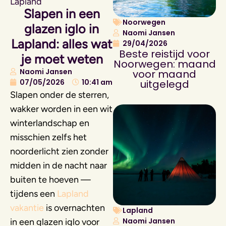
Lapland
Slapen in een
Noorwegen
glazen iglo in
Naomi Jansen
Lapland: alles wat
29/04/2026
Beste reistijd voor
je moet weten
Noorwegen: maand
Naomi Jansen
voor maand
07/05/2026
10:41 am
uitgelegd
Slapen onder de sterren,
wakker worden in een wit
winterlandschap en
misschien zelfs het
noorderlicht zien zonder
midden in de nacht naar
buiten te hoeven —
tijdens een
Lapland
vakantie
is overnachten
Lapland
Naomi Jansen
in een glazen iglo voor