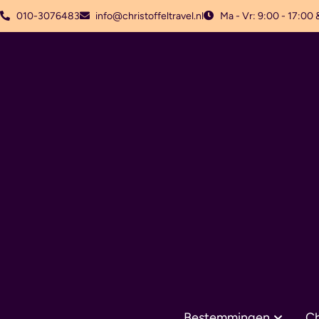
010-3076483
info@christoffeltravel.nl
Ma - Vr: 9:00 - 17:00 
Bestemmingen
Ch