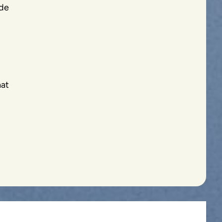
 de
aat