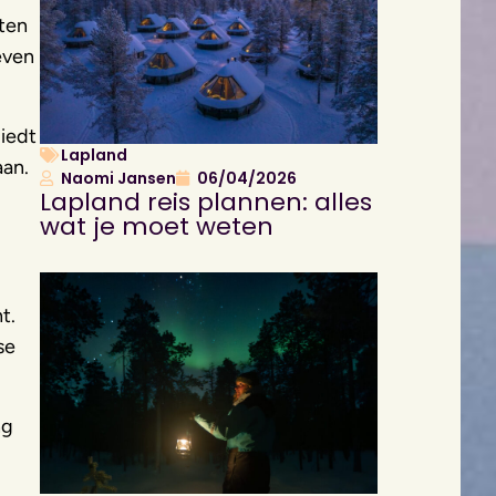
nten
even
biedt
Lapland
aan.
Naomi Jansen
06/04/2026
Lapland reis plannen: alles
wat je moet weten
t.
se
ng