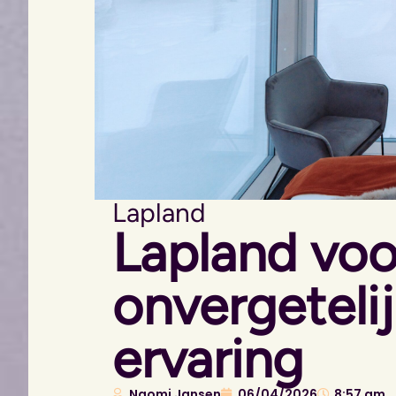
Lapland
Lapland voo
onvergeteli
ervaring
Naomi Jansen
06/04/2026
8:57 am