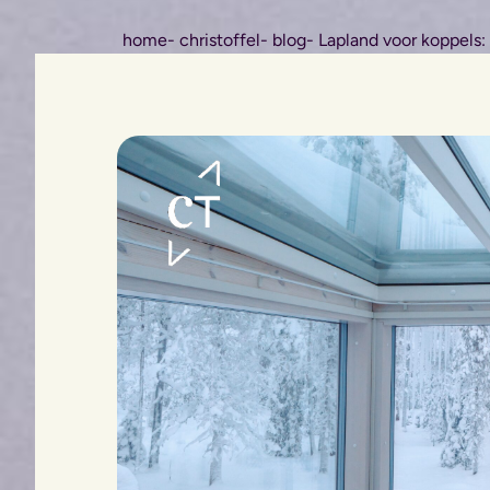
home
- christoffel
- blog
- Lapland voor koppels: