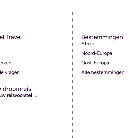
el Travel
Bestemmingen
Afrika
n
Noord-Europa
eizen
Oost-Europa
de vragen
Alle bestemmingen →
w droomreis
uw reisvoorstel →