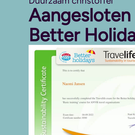
Duurzaam christoffel
Aangesloten
Better Holid