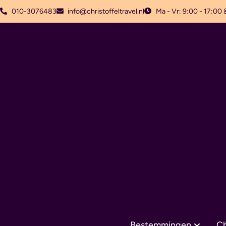
010-3076483
info@christoffeltravel.nl
Ma - Vr: 9:00 - 17:00 
Bestemmingen
Ch