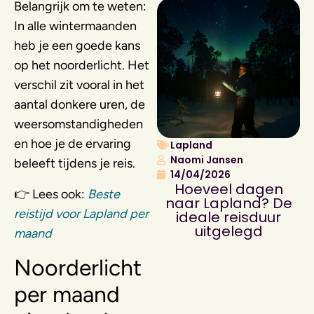
Belangrijk om te weten:
In alle wintermaanden
heb je een goede kans
op het noorderlicht. Het
verschil zit vooral in het
aantal donkere uren, de
weersomstandigheden
en hoe je de ervaring
Lapland
Naomi Jansen
beleeft tijdens je reis.
14/04/2026
Hoeveel dagen
👉 Lees ook:
Beste
naar Lapland? De
reistijd voor Lapland per
ideale reisduur
uitgelegd
maand
Noorderlicht
per maand