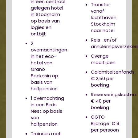
in een centraal
Transfer
gelegen hotel
vanaf
in Stockholm
luchthaven
op basis van
Stockholm
logies en
naar hotel
ontbijt
Reis- en/of
2
annuleringsverzeker
overnachtingen
Overige
in het eco-
maaltijden
hotel van
Granö
Calamiteitenfonds:
Beckasin op
€ 2.50 per
basis van
boeking
halfpension
Reserveringskosten:
1 overnachting
€ 40 per
in een Birds
boeking
Nest op basis
GGTO
van
Bijdrage: € 9
halfpension
per persoon
Treinreis met