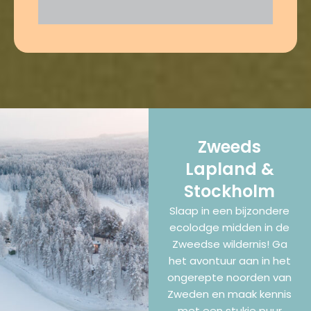
Zweeds
Lapland &
Stockholm
Slaap in een bijzondere
ecolodge midden in de
Zweedse wildernis! Ga
het avontuur aan in het
ongerepte noorden van
Zweden en maak kennis
met een stukje puur