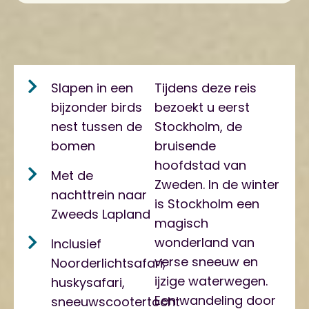
Slapen in een
Tijdens deze reis
bijzonder birds
bezoekt u eerst
nest tussen de
Stockholm, de
bomen
bruisende
hoofdstad van
Met de
Zweden. In de winter
nachttrein naar
is Stockholm een
Zweeds Lapland
magisch
wonderland van
Inclusief
verse sneeuw en
Noorderlichtsafari,
ijzige waterwegen.
huskysafari,
Een wandeling door
sneeuwscootertocht