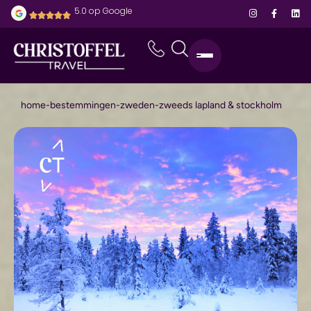
5.0 op Google
home
-
bestemmingen
-
zweden
-
zweeds lapland & stockholm