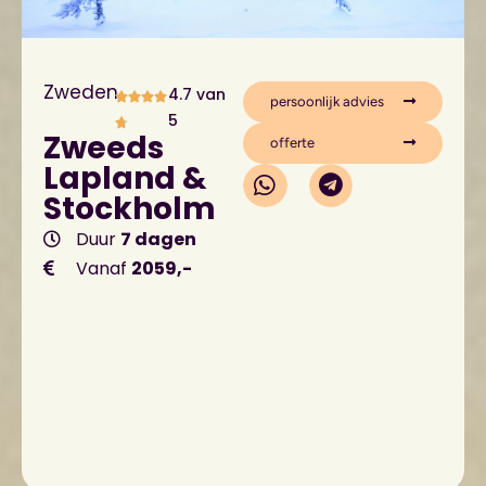
Zweden
4.7 van
persoonlijk advies
5
Zweeds
offerte
Lapland &
Stockholm
Duur
7 dagen
Vanaf
2059,-