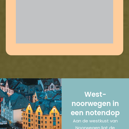
West-
noorwegen in
een notendop
Aan de westkust van
Noorwegen ligt de