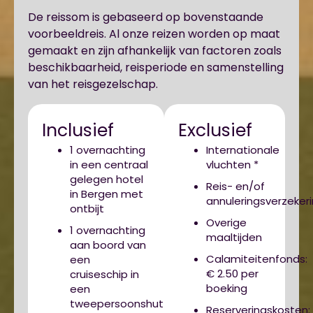
De reissom is gebaseerd op bovenstaande
voorbeeldreis. Al onze reizen worden op maat
gemaakt en zijn afhankelijk van factoren zoals
beschikbaarheid, reisperiode en samenstelling
van het reisgezelschap.
Inclusief
Exclusief
1 overnachting
Internationale
in een centraal
vluchten *
gelegen hotel
Reis- en/of
in Bergen met
annuleringsverzeker
ontbijt
Overige
1 overnachting
maaltijden
aan boord van
Calamiteitenfonds:
een
€ 2.50 per
cruiseschip in
boeking
een
tweepersoonshut
Reserveringskosten: