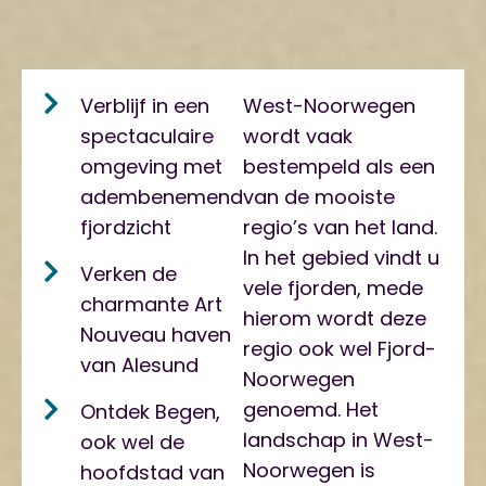
Verblijf in een
West-Noorwegen
spectaculaire
wordt vaak
omgeving met
bestempeld als een
adembenemend
van de mooiste
fjordzicht
regio’s van het land.
In het gebied vindt u
Verken de
vele fjorden, mede
charmante Art
hierom wordt deze
Nouveau haven
regio ook wel Fjord-
van Alesund
Noorwegen
genoemd. Het
Ontdek Begen,
landschap in West-
ook wel de
Noorwegen is
hoofdstad van