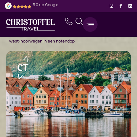
5.0 op Google
home
-
bestemmingen
-
noorwegen
-
west-noorwegen in een notendop