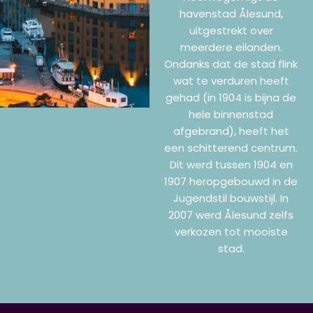
havenstad Ålesund,
uitgestrekt over
meerdere eilanden.
Ondanks dat de stad flink
wat te verduren heeft
gehad (in 1904 is bijna de
hele binnenstad
afgebrand), heeft het
een schitterend centrum.
Dit werd tussen 1904 en
1907 heropgebouwd in de
Jugendstil bouwstijl. In
2007 werd Ålesund zelfs
verkozen tot mooiste
stad.