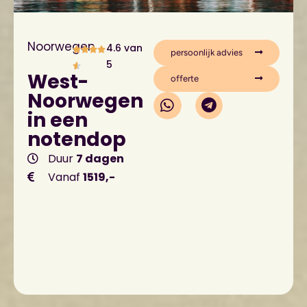
Noorwegen
4.6 van
persoonlijk advies
5
West-
offerte
Noorwegen
in een
notendop
Duur
7 dagen
Vanaf
1519,-