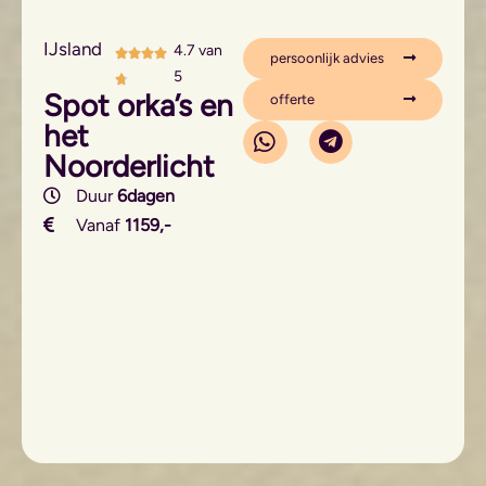
IJsland
4.7 van
persoonlijk advies
5
Spot orka’s en
offerte
het
Noorderlicht
Duur
6dagen
Vanaf
1159,-