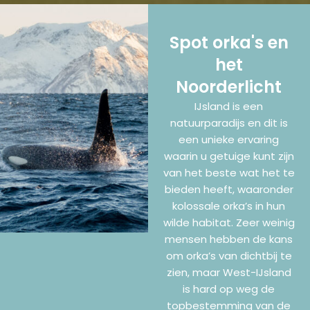
Spot orka's en
het
Noorderlicht
IJsland is een
natuurparadijs en dit is
een unieke ervaring
waarin u getuige kunt zijn
van het beste wat het te
bieden heeft, waaronder
kolossale orka’s in hun
wilde habitat. Zeer weinig
mensen hebben de kans
om orka’s van dichtbij te
zien, maar West-IJsland
is hard op weg de
topbestemming van de