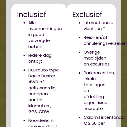
Inclusief
Exclusief
Alle
Internationale
overnachtingen
vluchten *
in goed
Reis- en/of
verzorgde
annuleringsverzeker
hotels
Overige
Iedere dag
maaltijden
ontbijt
en excursies
Huurauto type
Parkeerkosten,
Dacia Duster
lokale
4WD of
toeslagen
gelijkwaardig,
en
onbeperkt
afdekking
aantal
eigen risico
kilometers,
huurauto
GPS, CDW
Calamiteitenfonds:
Noorderlicht
€ 2.50 per
cruise – dag 1