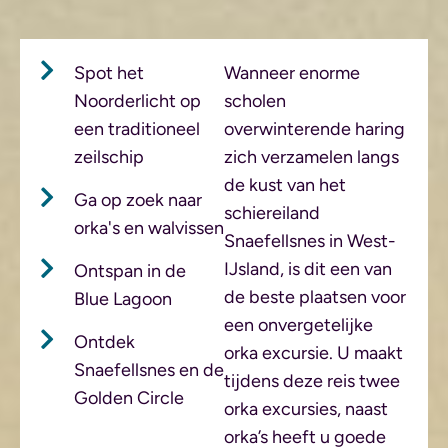
Spot het
Wanneer enorme
Noorderlicht op
scholen
een traditioneel
overwinterende haring
zeilschip
zich verzamelen langs
de kust van het
Ga op zoek naar
schiereiland
orka's en walvissen
Snaefellsnes in West-
IJsland, is dit een van
Ontspan in de
de beste plaatsen voor
Blue Lagoon
een onvergetelijke
Ontdek
orka excursie. U maakt
Snaefellsnes en de
tijdens deze reis twee
Golden Circle
orka excursies, naast
orka’s heeft u goede