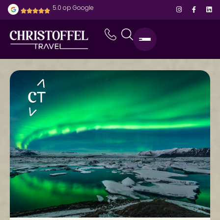
5.0 op Google
home
-
bestemmingen
-
ijsland
-
spot orka’s en het noorderlicht