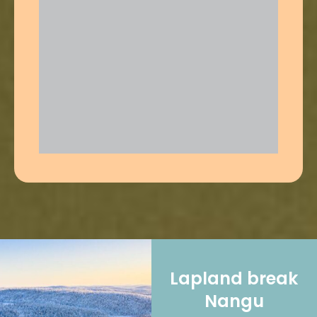
Lapland break
Nangu