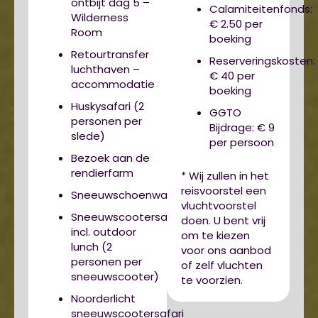
ontbijt dag 5 –
Calamiteitenfonds:
Wilderness
€ 2.50 per
Room
boeking
Retourtransfer
Reserveringskosten:
luchthaven –
€ 40 per
accommodatie
boeking
Huskysafari (2
GGTO
personen per
Bijdrage: € 9
slede)
per persoon
Bezoek aan de
rendierfarm
* Wij zullen in het
reisvoorstel een
Sneeuwschoenwandeling
vluchtvoorstel
Sneeuwscootersafari
doen. U bent vrij
incl. outdoor
om te kiezen
lunch (2
voor ons aanbod
personen per
of zelf vluchten
sneeuwscooter)
te voorzien.
Noorderlicht
sneeuwscootersafari