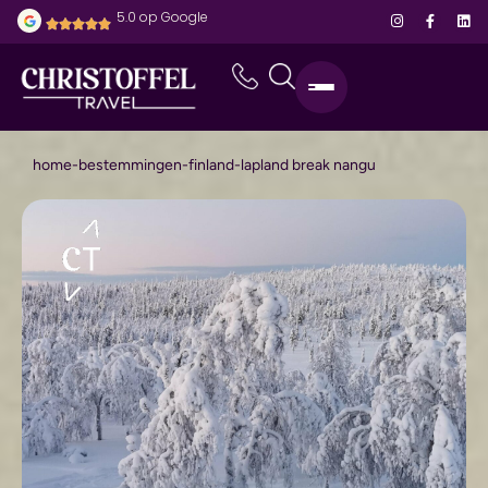
5.0 op Google
home
-
bestemmingen
-
finland
-
lapland break nangu