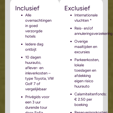
Inclusief
Exclusief
Alle
Internationale
overnachtingen
vluchten *
in goed
Reis- en/of
verzorgde
annuleringsverzekering
hotels
Overige
Iedere dag
maaltijden en
ontbijt
excursies
10 dagen
Parkeerkosten,
huurauto,
lokale
aflever- en
toeslagen en
inleverkosten –
afdekking
type Toyota, VW
eigen risico
Golf 7 of
huurauto
vergelijkbaar
Calamiteitenfonds:
Privégids voor
€ 2.50 per
een 3 uur
boeking
durende tour
Reserveringskosten:
door Sofia