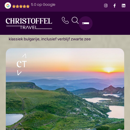
5.0 op Google
home
-
bestemmingen
-
bulgarije
-
klassiek bulgarije, inclusief verblijf zwarte zee