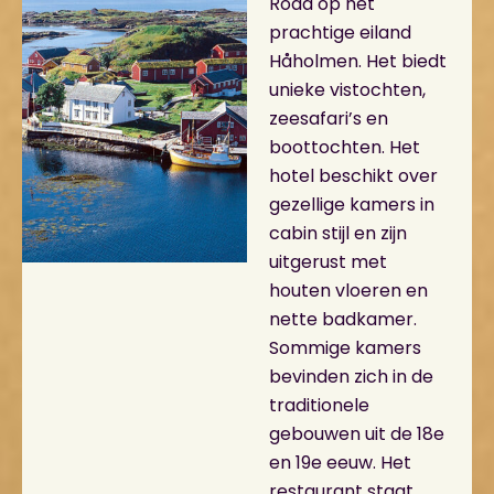
Road op het
prachtige eiland
Håholmen. Het biedt
unieke vistochten,
zeesafari’s en
boottochten. Het
hotel beschikt over
gezellige kamers in
cabin stijl en zijn
uitgerust met
houten vloeren en
nette badkamer.
Sommige kamers
bevinden zich in de
traditionele
gebouwen uit de 18e
en 19e eeuw. Het
restaurant staat