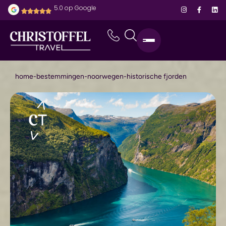
5.0 op Google
home
-
bestemmingen
-
noorwegen
-
historische fjorden