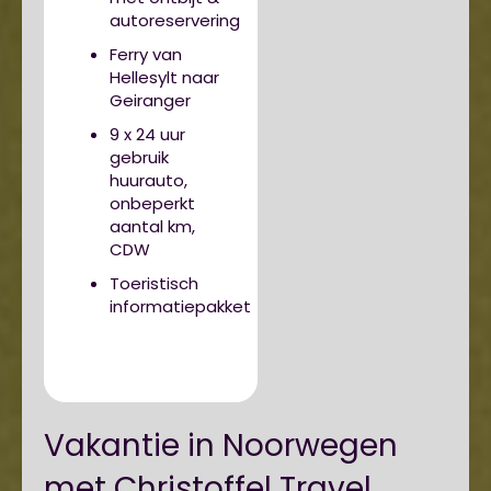
autoreservering
Ferry van
Hellesylt naar
Geiranger
9 x 24 uur
gebruik
huurauto,
onbeperkt
aantal km,
CDW
Toeristisch
informatiepakket
Vakantie in Noorwegen
met Christoffel Travel