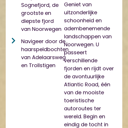
Geniet van
Sognefjord, de
uitzonderlijke
grootste en
schoonheid en
diepste fjord
adembenemende
van Noorwegen
landschappen van
Navigeer door de
Noorwegen. U
haarspeldbochten
passeert
van Adelaarsweg
verschillende
en Trollstigen
fjorden en rijdt over
de avontuurlijke
Atlantic Road, één
van de mooiste
toeristische
autoroutes ter
wereld. Begin en
eindig de tocht in