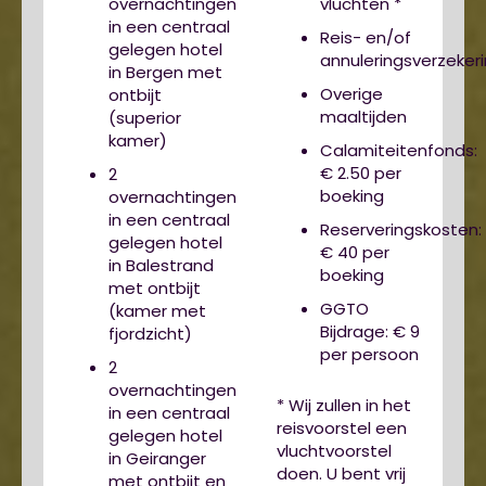
overnachtingen
vluchten *
in een centraal
Reis- en/of
gelegen hotel
annuleringsverzeker
in Bergen met
Overige
ontbijt
maaltijden
(superior
kamer)
Calamiteitenfonds:
€ 2.50 per
2
boeking
overnachtingen
in een centraal
Reserveringskosten:
gelegen hotel
€ 40 per
in Balestrand
boeking
met ontbijt
GGTO
(kamer met
Bijdrage: € 9
fjordzicht)
per persoon
2
overnachtingen
* Wij zullen in het
in een centraal
reisvoorstel een
gelegen hotel
vluchtvoorstel
in Geiranger
doen. U bent vrij
met ontbijt en