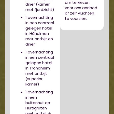
om te kiezen
diner (kamer
voor ons aanbod
met fjordzicht)
of zelf vluchten
1 overnachting
te voorzien.
in een centraal
gelegen hotel
in Håholmen
met ontbijt en
diner
1 overnachting
in een centraal
gelegen hotel
in Trondheim
met ontbijt
(superior
kamer)
1 overnachting
in een
buitenhut op
Hurtigruten
met ontbijt &