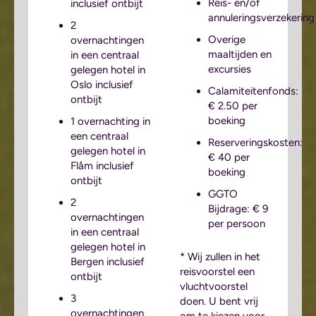
Reis- en/of
inclusief ontbijt
annuleringsverzekering
2
Overige
overnachtingen
maaltijden en
in een centraal
excursies
gelegen hotel in
Oslo inclusief
Calamiteitenfonds:
ontbijt
€ 2.50 per
boeking
1 overnachting in
een centraal
Reserveringskosten:
gelegen hotel in
€ 40 per
Flåm inclusief
boeking
ontbijt
GGTO
2
Bijdrage: € 9
overnachtingen
per persoon
in een centraal
gelegen hotel in
* Wij zullen in het
Bergen inclusief
reisvoorstel een
ontbijt
vluchtvoorstel
3
doen. U bent vrij
overnachtingen
om te kiezen voor