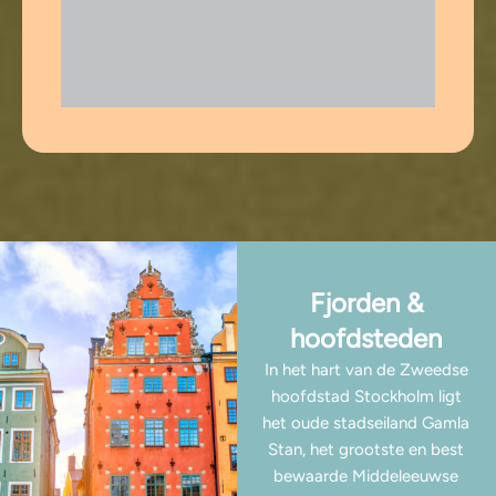
Fjorden &
hoofdsteden
In het hart van de Zweedse
hoofdstad Stockholm ligt
het oude stadseiland Gamla
Stan, het grootste en best
bewaarde Middeleeuwse