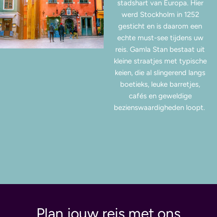
stadshart van Europa. Hier
werd Stockholm in 1252
gesticht en is daarom een
echte must-see tijdens uw
reis. Gamla Stan bestaat uit
kleine straatjes met typische
keien, die al slingerend langs
boetieks, leuke barretjes,
cafés en geweldige
bezienswaardigheden loopt.
Plan jouw reis met ons