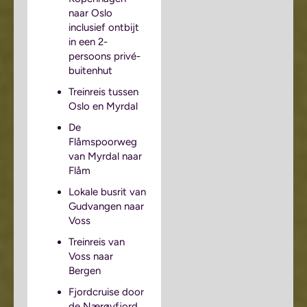
naar Oslo
inclusief ontbijt
in een 2-
persoons privé-
buitenhut
Treinreis tussen
Oslo en Myrdal
De
Flåmspoorweg
van Myrdal naar
Flåm
Lokale busrit van
Gudvangen naar
Voss
Treinreis van
Voss naar
Bergen
Fjordcruise door
de Nærøyfjord