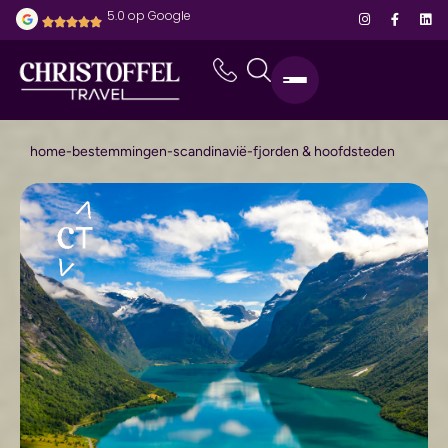
5.0 op Google
home
-
bestemmingen
-
scandinavië
-
fjorden & hoofdsteden