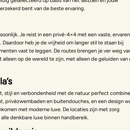
dig geselecteerd op basis van het seizoen en jouw
 verzekerd bent van de beste ervaring.
rsoonlijk. Je reist in een privé-4×4 met een vaste, ervaren
 Daardoor heb je de vrijheid om langer stil te staan bij
enten vast te leggen. De routes brengen je ver weg va
 alleen op de wereld te zijn, met alleen de geluiden van
la’s
fort, stijl en verbondenheid met de natuur perfect combine
cht, privézwembaden en buitendouches, en een design w
komen met moderne luxe. De locaties zijn met zorg
 alle denkbare luxe binnen handbereik.