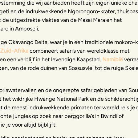
bestemming die wij aanbieden heeft zijn eigen unieke ch
ngeti en de indrukwekkende Ngorongoro-krater, thuisbas
 de uitgestrekte vlaktes van de Masai Mara en het
aro in Amboseli.
ge Okavango Delta, waar je in een traditionele mokoro-
Zuid-Afrika
combineert safari’s van wereldklasse met
en een verblijf in het levendige Kaapstad.
Namibië
verra
, van de rode duinen van Sossusvlei tot de ruige Skel
toriawatervallen en de ongerepte safarigebieden van So
t het wildrijke Hwange National Park en de schilderacht
t de meest indrukwekkende primaten ter wereld reis je 
dichte jungles op zoek naar berggorilla’s in Bwindi of
je voor altijd bijblijft.