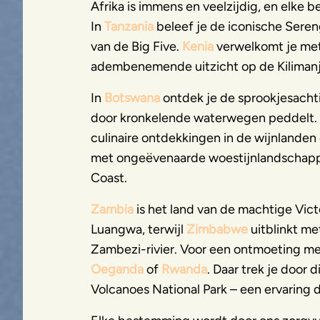
Afrika is immens en veelzijdig, en elke 
In
Tanzania
beleef je de iconische Sere
van de Big Five.
Kenia
verwelkomt je met
adembenemende uitzicht op de Kilimanj
In
Botswana
ontdek je de sprookjesachti
door kronkelende waterwegen peddelt.
culinaire ontdekkingen in de wijnlanden 
met ongeëvenaarde woestijnlandschappen
Coast.
Zambia
is het land van de machtige Vic
Luangwa, terwijl
Zimbabwe
uitblinkt me
Zambezi-rivier. Voor een ontmoeting me
Oeganda
of
Rwanda
. Daar trek je door 
Volcanoes National Park – een ervaring die 