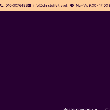
010-3076483
info@christoffeltravel.nl
Ma - Vr: 9:00 - 17:00 
Bestemmingen
Ch