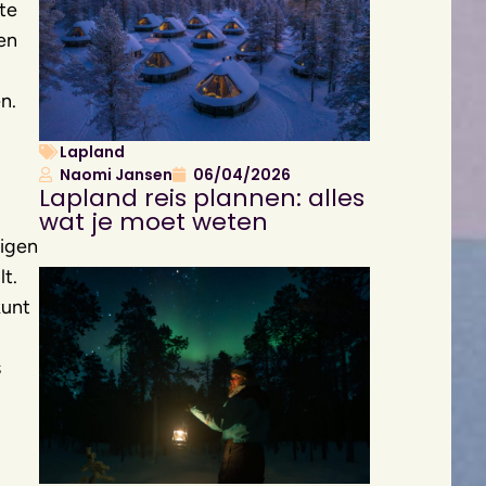
ste
ren
n.
Lapland
Naomi Jansen
06/04/2026
Lapland reis plannen: alles
wat je moet weten
eigen
lt.
kunt
s