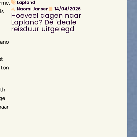
arme.
Lapland
Naomi Jansen
14/04/2026
is
Hoeveel dagen naar
Lapland? De ideale
reisduur uitgelegd
kano
st
eton
uth
ige
naar