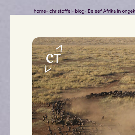
home
- christoffel
- blog
- Beleef Afrika in onge