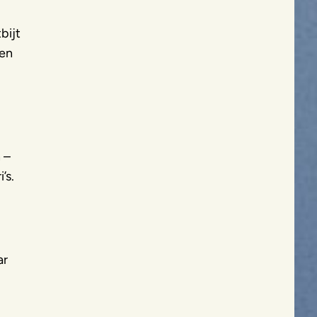
bijt
een
 –
’s.
ar