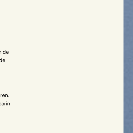
n de
 de
ren.
aarin